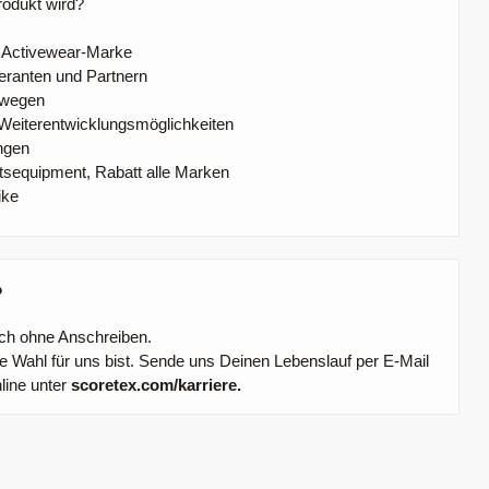
rodukt wird?
en Activewear-Marke
eranten und Partnern
swegen
 Weiterentwicklungsmöglichkeiten
ngen
tsequipment, Rabatt alle Marken
ike
?
uch ohne Anschreiben.
e Wahl für uns bist. Sende uns Deinen Lebenslauf per E-Mail
line unter
scoretex.com/karriere.